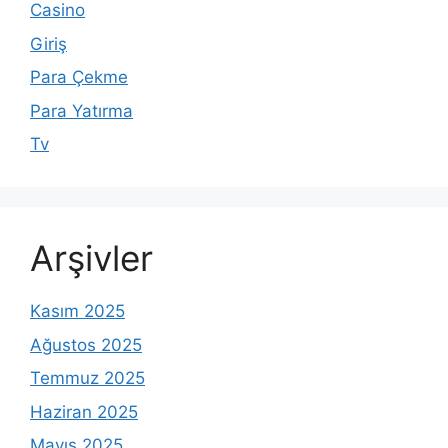
Casino
Giriş
Para Çekme
Para Yatırma
Tv
Arşivler
Kasım 2025
Ağustos 2025
Temmuz 2025
Haziran 2025
Mayıs 2025