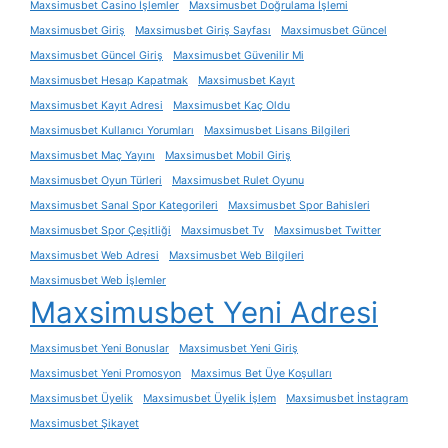
Maxsimusbet Casino İşlemler
Maxsimusbet Doğrulama İşlemi
Maxsimusbet Giriş
Maxsimusbet Giriş Sayfası
Maxsimusbet Güncel
Maxsimusbet Güncel Giriş
Maxsimusbet Güvenilir Mi
Maxsimusbet Hesap Kapatmak
Maxsimusbet Kayıt
Maxsimusbet Kayıt Adresi
Maxsimusbet Kaç Oldu
Maxsimusbet Kullanıcı Yorumları
Maxsimusbet Lisans Bilgileri
Maxsimusbet Maç Yayını
Maxsimusbet Mobil Giriş
Maxsimusbet Oyun Türleri
Maxsimusbet Rulet Oyunu
Maxsimusbet Sanal Spor Kategorileri
Maxsimusbet Spor Bahisleri
Maxsimusbet Spor Çeşitliği
Maxsimusbet Tv
Maxsimusbet Twitter
Maxsimusbet Web Adresi
Maxsimusbet Web Bilgileri
Maxsimusbet Web İşlemler
Maxsimusbet Yeni Adresi
Maxsimusbet Yeni Bonuslar
Maxsimusbet Yeni Giriş
Maxsimusbet Yeni Promosyon
Maxsimus Bet Üye Koşulları
Maxsimusbet Üyelik
Maxsimusbet Üyelik İşlem
Maxsimusbet İnstagram
Maxsimusbet Şikayet