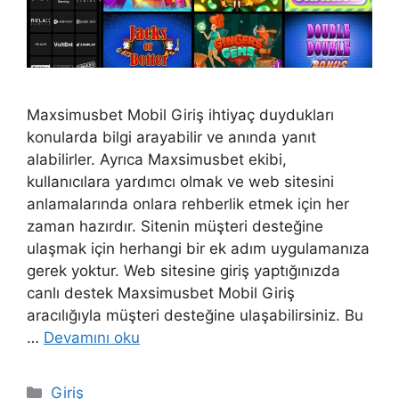
Maxsimusbet Mobil Giriş ihtiyaç duydukları
konularda bilgi arayabilir ve anında yanıt
alabilirler. Ayrıca Maxsimusbet ekibi,
kullanıcılara yardımcı olmak ve web sitesini
anlamalarında onlara rehberlik etmek için her
zaman hazırdır. Sitenin müşteri desteğine
ulaşmak için herhangi bir ek adım uygulamanıza
gerek yoktur. Web sitesine giriş yaptığınızda
canlı destek Maxsimusbet Mobil Giriş
aracılığıyla müşteri desteğine ulaşabilirsiniz. Bu
…
Devamını oku
Kategoriler
Giriş