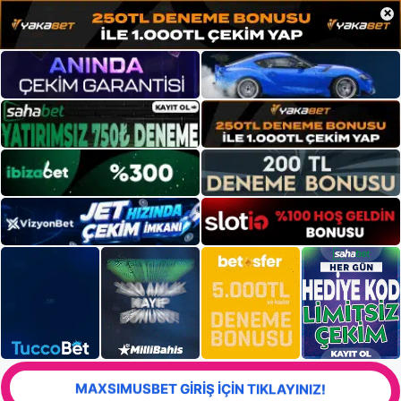
×
MAXSIMUSBET GİRİŞ İÇİN TIKLAYINIZ!