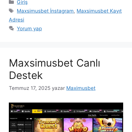
Kategoriler
Giriş
Etiketler
Maxsimusbet İnstagram
,
Maxsimusbet Kayıt
Adresi
Yorum yap
Maxsimusbet Canlı
Destek
Temmuz 17, 2025
yazar
Maximusbet