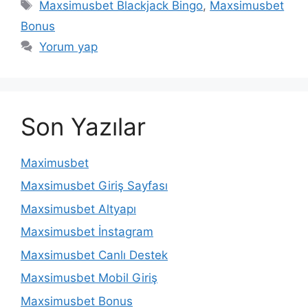
Etiketler
Maxsimusbet Blackjack Bingo
,
Maxsimusbet
Bonus
Yorum yap
Son Yazılar
Maximusbet
Maxsimusbet Giriş Sayfası
Maxsimusbet Altyapı
Maxsimusbet İnstagram
Maxsimusbet Canlı Destek
Maxsimusbet Mobil Giriş
Maxsimusbet Bonus