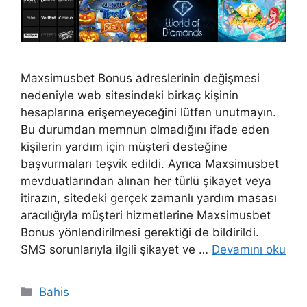
Maxsimusbet Bonus adreslerinin değişmesi
nedeniyle web sitesindeki birkaç kişinin
hesaplarına erişemeyeceğini lütfen unutmayın.
Bu durumdan memnun olmadığını ifade eden
kişilerin yardım için müşteri desteğine
başvurmaları teşvik edildi. Ayrıca Maxsimusbet
mevduatlarından alınan her türlü şikayet veya
itirazın, sitedeki gerçek zamanlı yardım masası
aracılığıyla müşteri hizmetlerine Maxsimusbet
Bonus yönlendirilmesi gerektiği de bildirildi.
SMS sorunlarıyla ilgili şikayet ve …
Devamını oku
Kategoriler
Bahis