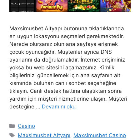
Maxsimusbet Altyapı butonuna tıkladıklarında
en uygun lokasyonu seçmeleri gerekmektedir.
Nerede olursanız olun ana sayfaya erişmek
çocuk oyuncağıdır. Müşteriler ayrıca DNS
ayarlarını da doğrulamalıdır. İnternet erişiminiz
yoksa bu web sitesini açamazsınız. Kimlik
bilgilerinizi güncellemek için ana sayfanın alt
kısmında bulunan canlı sohbet seçeneğine
tıklayın. Canlı destek hattına ulaştıktan sonra
yardım için müşteri hizmetlerine ulaşın. Müşteri
desteğine …
Devamını oku
Kategoriler
Casino
Etiketler
Maxsimusbet Altyapı
,
Maxsimusbet Casino