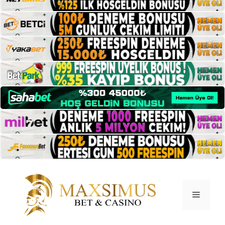
İçeriğe
atla
Menü