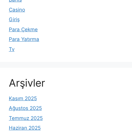
Casino
Giriş
Para Çekme
Para Yatırma
Tv
Arşivler
Kasım 2025
Ağustos 2025
Temmuz 2025
Haziran 2025