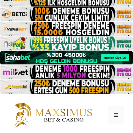
İçeriğe
atla
Menü