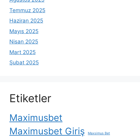
Temmuz 2025
Haziran 2025
Mayıs 2025
Nisan 2025
Mart 2025
Şubat 2025
Etiketler
Maximusbet
Maximusbet Giriş
Maxsimus Bet