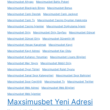
Maxsimusbet Altyapı
Maxsimusbet Bahis Pokeri
Maxsimusbet Blackjack Bingo
Maxsimusbet Bonus
Maxsimusbet Canlı Destek
Maxsimusbet Canlı Jackpot
Maxsimusbet Canlı Tv
Maxsimusbet Casino Oyunları Hakkında
Maxsimusbet Casino İşlemler
Maxsimusbet Doğrulama İşlemi
Maxsimusbet Giriş
Maxsimusbet Giriş Sayfası
Maxsimusbet Güncel
Maxsimusbet Güncel Giriş
Maxsimusbet Güvenilir Mi
Maxsimusbet Hesap Kapatmak
Maxsimusbet Kayıt
Maxsimusbet Kayıt Adresi
Maxsimusbet Kaç Oldu
Maxsimusbet Kullanıcı Yorumları
Maxsimusbet Lisans Bilgileri
Maxsimusbet Maç Yayını
Maxsimusbet Mobil Giriş
Maxsimusbet Oyun Türleri
Maxsimusbet Rulet Oyunu
Maxsimusbet Sanal Spor Kategorileri
Maxsimusbet Spor Bahisleri
Maxsimusbet Spor Çeşitliği
Maxsimusbet Tv
Maxsimusbet Twitter
Maxsimusbet Web Adresi
Maxsimusbet Web Bilgileri
Maxsimusbet Web İşlemler
Maxsimusbet Yeni Adresi