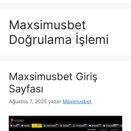
Maxsimusbet
Doğrulama İşlemi
Maxsimusbet Giriş
Sayfası
Ağustos 7, 2025
yazar
Maximusbet