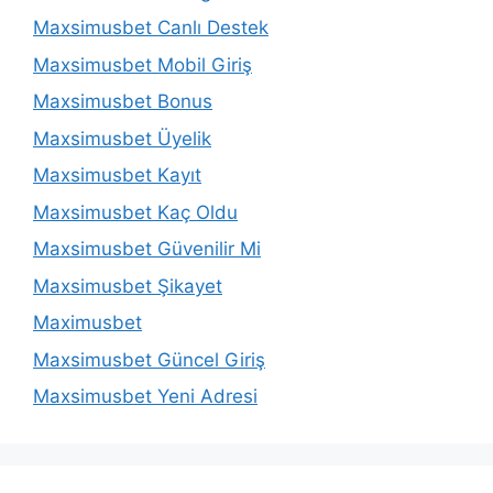
Maxsimusbet Canlı Destek
Maxsimusbet Mobil Giriş
Maxsimusbet Bonus
Maxsimusbet Üyelik
Maxsimusbet Kayıt
Maxsimusbet Kaç Oldu
Maxsimusbet Güvenilir Mi
Maxsimusbet Şikayet
Maximusbet
Maxsimusbet Güncel Giriş
Maxsimusbet Yeni Adresi