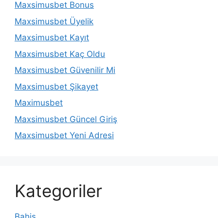
Maxsimusbet Bonus
Maxsimusbet Üyelik
Maxsimusbet Kayıt
Maxsimusbet Kaç Oldu
Maxsimusbet Güvenilir Mi
Maxsimusbet Şikayet
Maximusbet
Maxsimusbet Güncel Giriş
Maxsimusbet Yeni Adresi
Kategoriler
Bahis