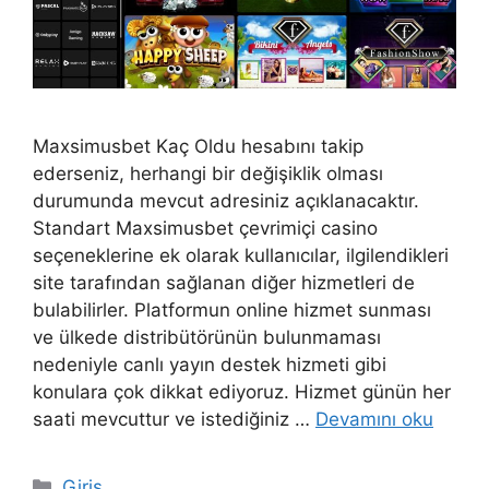
Maxsimusbet Kaç Oldu hesabını takip
ederseniz, herhangi bir değişiklik olması
durumunda mevcut adresiniz açıklanacaktır.
Standart Maxsimusbet çevrimiçi casino
seçeneklerine ek olarak kullanıcılar, ilgilendikleri
site tarafından sağlanan diğer hizmetleri de
bulabilirler. Platformun online hizmet sunması
ve ülkede distribütörünün bulunmaması
nedeniyle canlı yayın destek hizmeti gibi
konulara çok dikkat ediyoruz. Hizmet günün her
saati mevcuttur ve istediğiniz …
Devamını oku
Kategoriler
Giriş