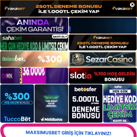
×
MAXSIMUSBET GİRİŞ İÇİN TIKLAYINIZ!