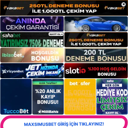
×
MAXSIMUSBET GİRİŞ İÇİN TIKLAYINIZ!