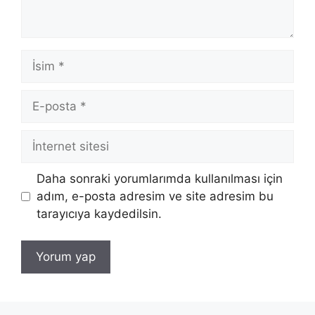
İsim
E-
posta
İnternet
sitesi
Daha sonraki yorumlarımda kullanılması için
adım, e-posta adresim ve site adresim bu
tarayıcıya kaydedilsin.