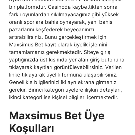
bir platformdur. Casinoda kaybettikten sonra
farklı oyunlardan sıkılmayacağınız gibi yüksek
oranlı sporlara bahis oynayarak, yeni bahis
pazarlarını keşfederek heyecanınızı
artırabilirsiniz. Bunu gerçekleştirmek için
Maxsimus Bet kayıt olarak üyelik işlemini
tamamlamanız gerekmektedir. Siteye giriş
yaptığınızda üst kısımda yer alan giriş butonuna
tıklayarak kayıtları görüntüleyebilirsiniz. Verilen
linke tıklayarak üyelik formuna ulaşabilirsiniz.
Genellikle bilgilerinizi iki ayrı ekrana girmeniz
gerekir. Birinci kategori üyelere ilişkin detayları,
ikinci kategori ise kişisel bilgileri içermektedir.
Maxsimus Bet Üye
Koşulları