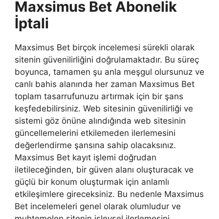
Maxsimus Bet Abonelik
İptali
Maxsimus Bet birçok incelemesi sürekli olarak
sitenin güvenilirliğini doğrulamaktadır. Bu süreç
boyunca, tamamen şu anla meşgul olursunuz ve
canlı bahis alanında her zaman Maxsimus Bet
toplam tasarrufunuzu artırmak için bir şans
keşfedebilirsiniz. Web sitesinin güvenilirliği ve
sistemi göz önüne alındığında web sitesinin
güncellemelerini etkilemeden ilerlemesini
değerlendirme şansına sahip olacaksınız.
Maxsimus Bet kayıt işlemi doğrudan
iletileceğinden, bir güven alanı oluşturacak ve
güçlü bir konum oluşturmak için anlamlı
etkileşimlere gireceksiniz. Bu nedenle Maxsimus
Bet incelemeleri genel olarak olumludur ve
muhtemelen sitenin işlevsel ilerlemesini