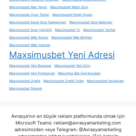
Maxsimusbet Maç Yayını
Maxsimusbet Mobil Giriş
Maxsimusbet Oyun Türleri
Maxsimusbet Rulet Oyunu
Maxsimusbet Sanal Spor Kategorileri
Maxsimusbet Spor Bahisleri
Maxsimusbet Spor Çeşitliği
Maxsimusbet Tv
Maxsimusbet Twitter
Maxsimusbet Web Adresi
Maxsimusbet Web Bilgileri
Maxsimusbet Web İşlemler
Maxsimusbet Yeni Adresi
Maxsimusbet Yeni Bonuslar
Maxsimusbet Yeni Giriş
Maxsimusbet Yeni Promosyon
Maxsimus Bet Üye Koşulları
Maxsimusbet Üyelik
Maxsimusbet Üyelik İşlem
Maxsimusbet İnstagram
Maxsimusbet Şikayet
Avrasya'nın en büyük reklam platformunda olmak için
Microsoft Teams:
reklam@avrasyamarketing.com
adresimizden veya Telegram: @Avrasyamarketing