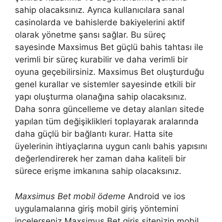
sahip olacaksınız. Ayrıca kullanıcılara sanal
casinolarda ve bahislerde bakiyelerini aktif
olarak yönetme şansı sağlar. Bu süreç
sayesinde Maxsimus Bet güçlü bahis tahtası ile
verimli bir süreç kurabilir ve daha verimli bir
oyuna geçebilirsiniz. Maxsimus Bet oluşturduğu
genel kurallar ve sistemler sayesinde etkili bir
yapı oluşturma olanağına sahip olacaksınız.
Daha sonra güncelleme ve detay alanları sitede
yapılan tüm değişiklikleri toplayarak aralarında
daha güçlü bir bağlantı kurar. Hatta site
üyelerinin ihtiyaçlarına uygun canlı bahis yapısını
değerlendirerek her zaman daha kaliteli bir
sürece erişme imkanına sahip olacaksınız.
Maxsimus Bet mobil ödeme
Android ve ios
uygulamalarına giriş mobil giriş yöntemini
incelerseniz Maxsimus Bet giriş sitenizin mobil