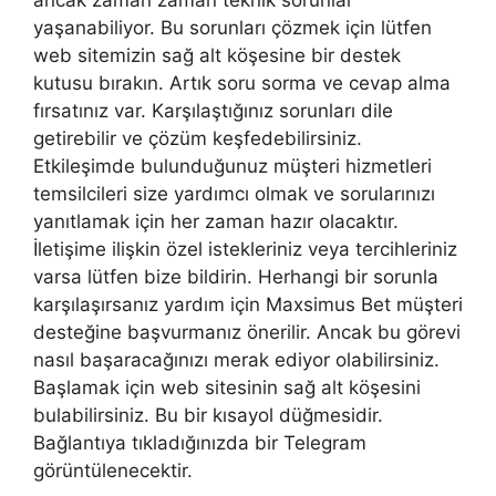
yaşanabiliyor. Bu sorunları çözmek için lütfen
web sitemizin sağ alt köşesine bir destek
kutusu bırakın. Artık soru sorma ve cevap alma
fırsatınız var. Karşılaştığınız sorunları dile
getirebilir ve çözüm keşfedebilirsiniz.
Etkileşimde bulunduğunuz müşteri hizmetleri
temsilcileri size yardımcı olmak ve sorularınızı
yanıtlamak için her zaman hazır olacaktır.
İletişime ilişkin özel istekleriniz veya tercihleriniz
varsa lütfen bize bildirin. Herhangi bir sorunla
karşılaşırsanız yardım için Maxsimus Bet müşteri
desteğine başvurmanız önerilir. Ancak bu görevi
nasıl başaracağınızı merak ediyor olabilirsiniz.
Başlamak için web sitesinin sağ alt köşesini
bulabilirsiniz. Bu bir kısayol düğmesidir.
Bağlantıya tıkladığınızda bir Telegram
görüntülenecektir.