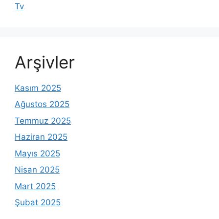
Tv
Arşivler
Kasım 2025
Ağustos 2025
Temmuz 2025
Haziran 2025
Mayıs 2025
Nisan 2025
Mart 2025
Şubat 2025