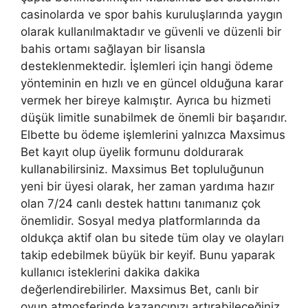
casinolarda ve spor bahis kuruluşlarında yaygın
olarak kullanılmaktadır ve güvenli ve düzenli bir
bahis ortamı sağlayan bir lisansla
desteklenmektedir. İşlemleri için hangi ödeme
yönteminin en hızlı ve en güncel olduğuna karar
vermek her bireye kalmıştır. Ayrıca bu hizmeti
düşük limitle sunabilmek de önemli bir başarıdır.
Elbette bu ödeme işlemlerini yalnızca Maxsimus
Bet kayıt olup üyelik formunu doldurarak
kullanabilirsiniz. Maxsimus Bet topluluğunun
yeni bir üyesi olarak, her zaman yardıma hazır
olan 7/24 canlı destek hattını tanımanız çok
önemlidir. Sosyal medya platformlarında da
oldukça aktif olan bu sitede tüm olay ve olayları
takip edebilmek büyük bir keyif. Bunu yaparak
kullanıcı isteklerini dakika dakika
değerlendirebilirler. Maxsimus Bet, canlı bir
oyun atmosferinde kazancınızı artırabileceğiniz