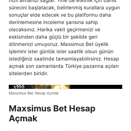
hızlı almanızı sağlar. Yine de etkinlik için bahis
sürecini başlatacak, belirlenmiş kurallara uygun
sonuçlar elde edecek ve bu platformu daha
derinlemesine inceleme şansına sahip
olacaksınız. Harika vakit geçirmenizi ve
eskisinden daha güçlü bir şekilde geri
dönmenizi umuyoruz. Maxsimus Bet üyelik
işlemini ister günlük ister saatlik olsun günün
istediğiniz saatinde tamamlayabilirsiniz. Hesap
açmak son zamanlarda Türkiye pazarına açılan
sitelerden biridir.
Maxsimus Bet Hesap Açmak
Maxsimus Bet Hesap
Açmak