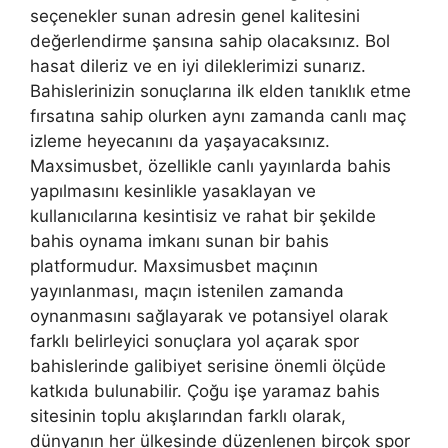
seçenekler sunan adresin genel kalitesini
değerlendirme şansına sahip olacaksınız. Bol
hasat dileriz ve en iyi dileklerimizi sunarız.
Bahislerinizin sonuçlarına ilk elden tanıklık etme
fırsatına sahip olurken aynı zamanda canlı maç
izleme heyecanını da yaşayacaksınız.
Maxsimusbet, özellikle canlı yayınlarda bahis
yapılmasını kesinlikle yasaklayan ve
kullanıcılarına kesintisiz ve rahat bir şekilde
bahis oynama imkanı sunan bir bahis
platformudur. Maxsimusbet maçının
yayınlanması, maçın istenilen zamanda
oynanmasını sağlayarak ve potansiyel olarak
farklı belirleyici sonuçlara yol açarak spor
bahislerinde galibiyet serisine önemli ölçüde
katkıda bulunabilir. Çoğu işe yaramaz bahis
sitesinin toplu akışlarından farklı olarak,
dünyanın her ülkesinde düzenlenen birçok spor