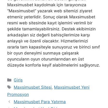
Maxsimusbet kaydolmak için tarayıcınıza
“Maxsimusbet” yazarak web sitemizi ziyaret
etmeniz yeterlidir. Sonuç olarak Maxsimusbet
resmi web sitesinde kayıt işlemini verimli bir
şekilde tamamlayabilirsiniz. Destek ekibimizin
arkadaşları siz değerli bahisçilerimize karşı
anlayışlı ve özenli olacaktır. Hizmetlerimizi
ısrarla tam kapasiteyle sunuyoruz ve birinci sınıf
bir oyun deneyimi sunmaya çalışarak
oyuncuların oyun oturumlarından en üst
düzeyde konforla keyif alabilmelerini sağlıyoruz.
Kategoriler
Giriş
Etiketler
Maxsimusbet Sitesi
,
Maxsimusbet Yeni
Promosyon
Maxsimusbet Para Yatırma