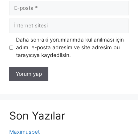
E-
posta
İnternet
sitesi
Daha sonraki yorumlarımda kullanılması için
adım, e-posta adresim ve site adresim bu
tarayıcıya kaydedilsin.
Son Yazılar
Maximusbet