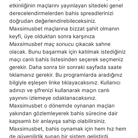
etkinliğinin maçlarını yayınlayan sitedeki genel
derecelendirmelerden bahis spreadlerinizi
doğrudan değerlendirebileceksiniz.
Maxsimusbet maçlarına bizzat şahit olmanın
keyfi, üye olduktan sonra karşınıza
Maxsimusbet maç sonucu
çıkacak sahne
olacak. Bunu başarmak için katılmak istediğiniz
maçı canlı bahis listesinden seçerek seçmeniz
gerekir. Daha sonra bir sonraki sayfada saate
tıklamanız gerekir. Bu programlarda aradığınız
bilgiyle eşleşen linke tıklayacaksınız. Kullanıcı
adınızı ve şifrenizi kullanarak maçın canlı
yayınını izlemeye odaklanacaksınız.
Maxsimusbet o dönemde oynanan maçları
yakından gözlemleyerek bahis sürecine dair
kapsamlı bir anlayışa sahip olabilirsiniz.
Maxsimusbet, bahis oynamak için hem hız hem
de güvenilirlik sunan bir sistem geliştirdi.