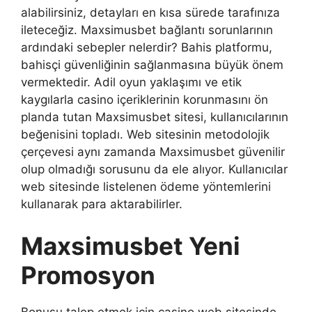
alabilirsiniz, detayları en kısa sürede tarafınıza
ileteceğiz. Maxsimusbet bağlantı sorunlarının
ardındaki sebepler nelerdir? Bahis platformu,
bahisçi güvenliğinin sağlanmasına büyük önem
vermektedir. Adil oyun yaklaşımı ve etik
kaygılarla casino içeriklerinin korunmasını ön
planda tutan Maxsimusbet sitesi, kullanıcılarının
beğenisini topladı. Web sitesinin metodolojik
çerçevesi aynı zamanda Maxsimusbet güvenilir
olup olmadığı sorusunu da ele alıyor. Kullanıcılar
web sitesinde listelenen ödeme yöntemlerini
kullanarak para aktarabilirler.
Maxsimusbet Yeni
Promosyon
Bonusu talep etmek için casino web sitesinde