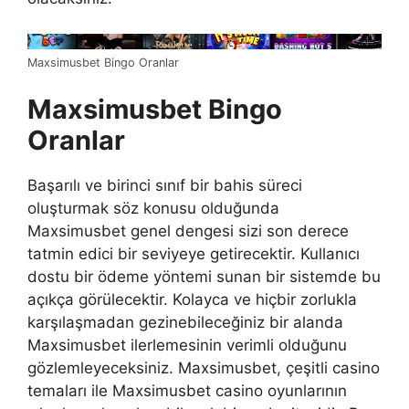
Maxsimusbet Bingo Oranlar
Maxsimusbet Bingo
Oranlar
Başarılı ve birinci sınıf bir bahis süreci
oluşturmak söz konusu olduğunda
Maxsimusbet genel dengesi sizi son derece
tatmin edici bir seviyeye getirecektir. Kullanıcı
dostu bir ödeme yöntemi sunan bir sistemde bu
açıkça görülecektir. Kolayca ve hiçbir zorlukla
karşılaşmadan gezinebileceğiniz bir alanda
Maxsimusbet ilerlemesinin verimli olduğunu
gözlemleyeceksiniz. Maxsimusbet, çeşitli casino
temaları ile Maxsimusbet casino oyunlarının