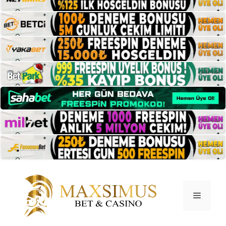
İçeriğe
atla
Menü