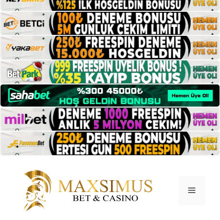
İçeriğe
atla
Menü