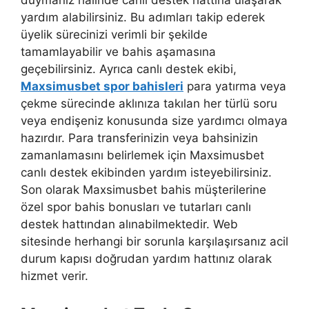
yardım alabilirsiniz. Bu adımları takip ederek
üyelik sürecinizi verimli bir şekilde
tamamlayabilir ve bahis aşamasına
geçebilirsiniz. Ayrıca canlı destek ekibi,
Maxsimusbet spor bahisleri
para yatırma veya
çekme sürecinde aklınıza takılan her türlü soru
veya endişeniz konusunda size yardımcı olmaya
hazırdır. Para transferinizin veya bahsinizin
zamanlamasını belirlemek için Maxsimusbet
canlı destek ekibinden yardım isteyebilirsiniz.
Son olarak Maxsimusbet bahis müşterilerine
özel spor bahis bonusları ve tutarları canlı
destek hattından alınabilmektedir. Web
sitesinde herhangi bir sorunla karşılaşırsanız acil
durum kapısı doğrudan yardım hattınız olarak
hizmet verir.