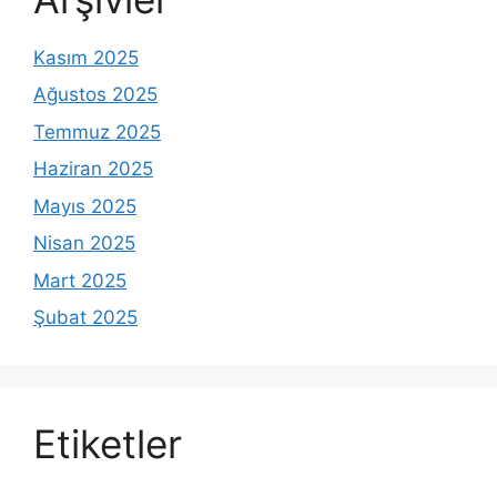
Kasım 2025
Ağustos 2025
Temmuz 2025
Haziran 2025
Mayıs 2025
Nisan 2025
Mart 2025
Şubat 2025
Etiketler