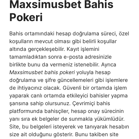
Maxsimusbet Bahis
Pokeri
Bahis ortamındaki hesap doğrulama süreci, özel
koşulların mevcut olması gibi belirli koşullar
altında gerçekleşebilir. Kayıt işlemini
tamamladıktan sonra e-posta adresinizle
birlikte bunu da vermeniz istenebilir. Ayrıca
Maxsimusbet bahis pokeri
yoluyla hesap
doğrulama ve şifre güncellemeleri gibi işlemlere
de ihtiyacınız olacak. Güvenli bir ortamda işlem
yaparak canlı ortamda etkileyici bahisler yapma
şansına sahip olursunuz. Çevrimiçi bahis
platformunda bahisçiler, hesap onay sürecinin
yanı sıra ek belgeler de sunmakla yükümlüdür.
Site, bu belgeleri isteyerek ve tanıyarak hesabın
size ait olduğunu gösterir. Bunu takiben site