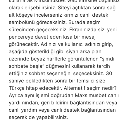
kullanarak Maxsimusbet web sitesine bağımsız
olarak erişebilirsiniz. Siteyi açtıktan sonra sağ
alt köşeye incelerseniz kırmızı canlı destek
sembolünü göreceksiniz. Burada seçim
sürecinden geçeceksiniz. Ekranınızda sizi yeni
pencereye davet eden kısa bir mesaj
görünecektir. Adınızı ve kullanıcı adınızı girip,
aşağıda gösterildiği gibi siyah arka plan
üzerinde beyaz harflerle görüntülenen “şimdi
sohbete başla” düğmesini kullanarak tercih
ettiğiniz sohbet seçeneğini seçeceksiniz. 30
saniye bekledikten sonra bir temsilci size
Türkçe hitap edecektir. Alternatif seçim nedir?
Ayrıca aynı işlemi doğrudan Maxsimusbet canlı
yardımından, geri bildirim bağlantısından veya
canlı yardım veya canlı destek bağlantısından
seçerek de yapabilirsiniz.