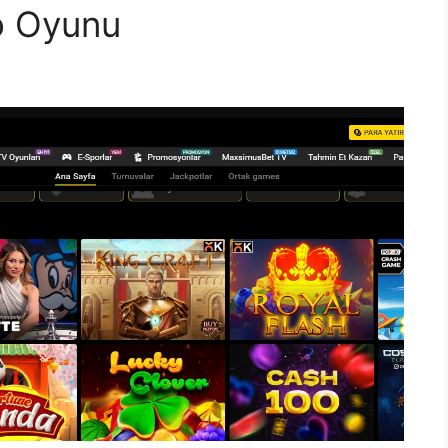
o Oyunu