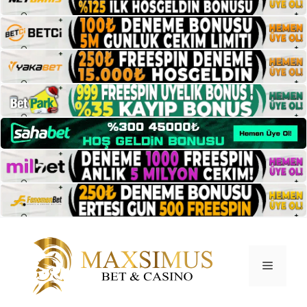
İçeriğe
atla
Menü