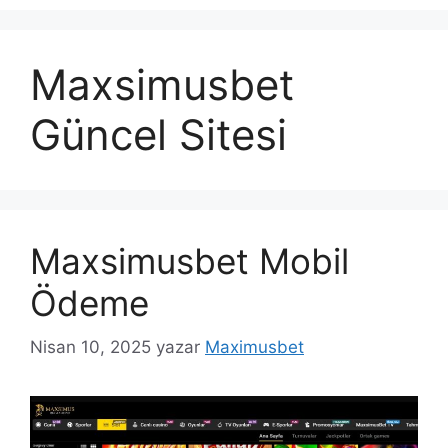
Maxsimusbet
Güncel Sitesi
Maxsimusbet Mobil
Ödeme
Nisan 10, 2025
yazar
Maximusbet