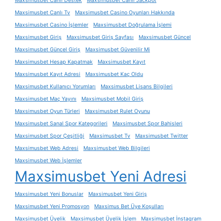
Maxsimusbet Canlı Destek
Maxsimusbet Canlı Jackpot
Maxsimusbet Canlı Tv
Maxsimusbet Casino Oyunları Hakkında
Maxsimusbet Casino İşlemler
Maxsimusbet Doğrulama İşlemi
Maxsimusbet Giriş
Maxsimusbet Giriş Sayfası
Maxsimusbet Güncel
Maxsimusbet Güncel Giriş
Maxsimusbet Güvenilir Mi
Maxsimusbet Hesap Kapatmak
Maxsimusbet Kayıt
Maxsimusbet Kayıt Adresi
Maxsimusbet Kaç Oldu
Maxsimusbet Kullanıcı Yorumları
Maxsimusbet Lisans Bilgileri
Maxsimusbet Maç Yayını
Maxsimusbet Mobil Giriş
Maxsimusbet Oyun Türleri
Maxsimusbet Rulet Oyunu
Maxsimusbet Sanal Spor Kategorileri
Maxsimusbet Spor Bahisleri
Maxsimusbet Spor Çeşitliği
Maxsimusbet Tv
Maxsimusbet Twitter
Maxsimusbet Web Adresi
Maxsimusbet Web Bilgileri
Maxsimusbet Web İşlemler
Maxsimusbet Yeni Adresi
Maxsimusbet Yeni Bonuslar
Maxsimusbet Yeni Giriş
Maxsimusbet Yeni Promosyon
Maxsimus Bet Üye Koşulları
Maxsimusbet Üyelik
Maxsimusbet Üyelik İşlem
Maxsimusbet İnstagram