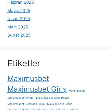
Haziran 2025
Mayıs 2025
Nisan 2025
Mart 2025
Şubat 2025
Etiketler
Maximusbet
Maximusbet Giriş
Maxsimus Bet
Maxsimusbet Altyapı
Maxsimusbet Bahis Pokeri
Maxsimusbet Blackjack Bingo
Maxsimusbet Bonus