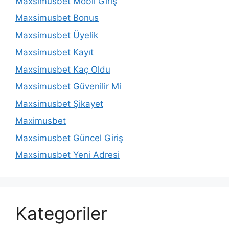
Maxsimusbet Mobil Giriş
Maxsimusbet Bonus
Maxsimusbet Üyelik
Maxsimusbet Kayıt
Maxsimusbet Kaç Oldu
Maxsimusbet Güvenilir Mi
Maxsimusbet Şikayet
Maximusbet
Maxsimusbet Güncel Giriş
Maxsimusbet Yeni Adresi
Kategoriler