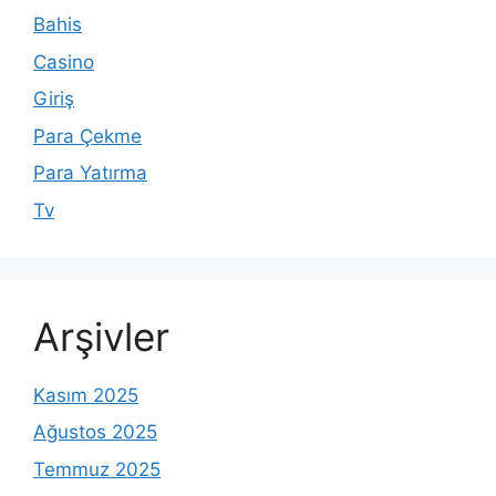
Bahis
Casino
Giriş
Para Çekme
Para Yatırma
Tv
Arşivler
Kasım 2025
Ağustos 2025
Temmuz 2025