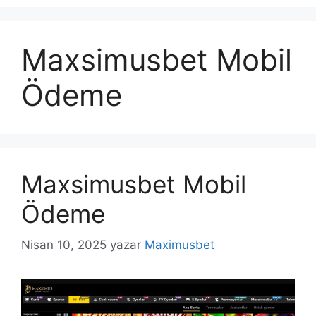
Maxsimusbet Mobil
Ödeme
Maxsimusbet Mobil
Ödeme
Nisan 10, 2025
yazar
Maximusbet