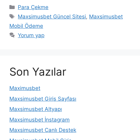
Kategoriler
Para Çekme
Etiketler
Maxsimusbet Güncel Sitesi
,
Maxsimusbet
Mobil Ödeme
Yorum yap
Son Yazılar
Maximusbet
Maxsimusbet Giriş Sayfası
Maxsimusbet Altyapı
Maxsimusbet İnstagram
Maxsimusbet Canlı Destek